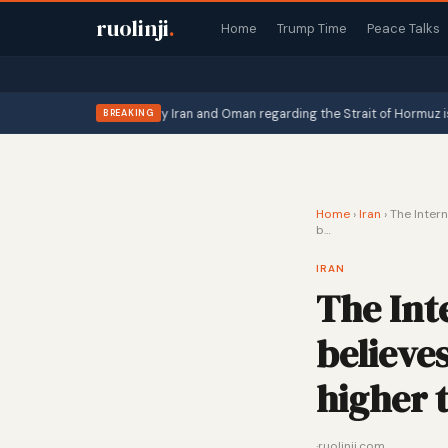
ruolinji
.
Home
Trump Time
Peace Talks
oint announcement" by Iran and Oman regarding the Strait of Hormuz is in its …
BREAKING
Home
›
Iran
›
The Intern
b…
IRAN
The Int
believes
higher 
·
ruolinji.com