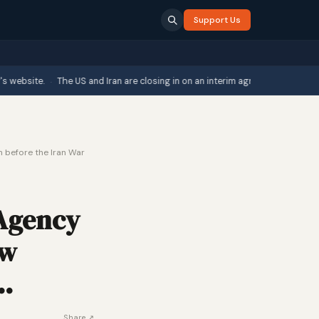
Support Us
·
te.
The US and Iran are closing in on an interim agreement brokered by Om
n before the Iran War
 Agency
ow
b…
Share ↗