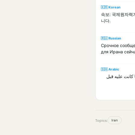
🇰🇷 Korean
속보: 국제원자력기
니다.
🇷🇺 Russian
Срочное сообще
для Ирана сейч
🇸🇦 Arabic
ا كانت عليه قبل
Iran
Topics: