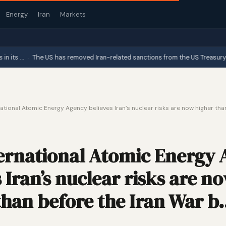
Energy
Iran
Markets
·
The US has removed Iran-related sanctions from the US Treasury's websi
ational Atomic Energy Agency believes Iran’s nuclear risks are now higher tha
ernational Atomic Energy
 Iran’s nuclear risks are n
than before the Iran War 