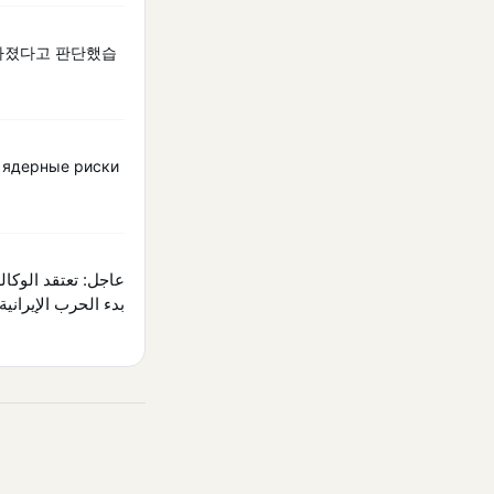
높아졌다고 판단했습
о ядерные риски
عاجل: تعتقد الوكال
بدء الحرب الإيرانية في 28 .