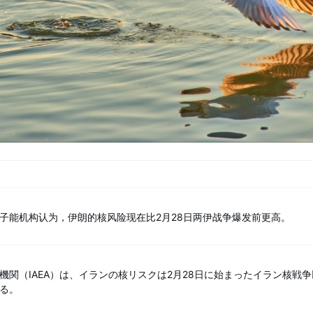
子能机构认为，伊朗的核风险现在比2月28日两伊战争爆发前更高。
機関（IAEA）は、イランの核リスクは2月28日に始まったイラン核戦
る。