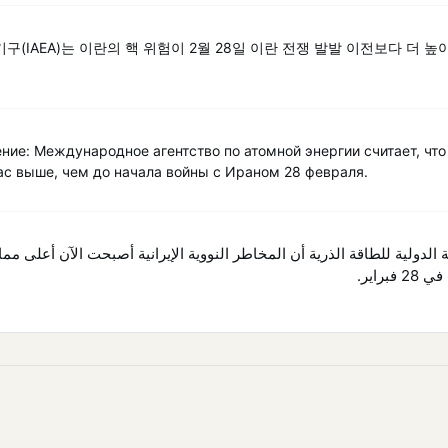
구(IAEA)는 이란의 핵 위험이 2월 28일 이란 전쟁 발발 이전보다 더 
ние: Международное агентство по атомной энергии считает, чт
ас выше, чем до начала войны с Ираном 28 февраля.
ة الدولية للطاقة الذرية أن المخاطر النووية الإيرانية أصبحت الآن أعلى مم
فبراير