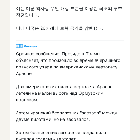
이는 미군 역사상 무인 해상 드론을 이용한 최초의 구조
작전입니다.
이에 미국은 20차례의 보복 공격을 감행했다.
🇷🇺 Russian
Срочное сообщение: Президент Трамп
объясняет, что произошло во время вчерашнего
иранского удара по американскому вертолету
Apache:
Два американских пилота вертолета Apache
летели на малой высоте над Ормузским
проливом.
Затем иранский беспилотник "застрял" между
двумя пилотами, но не взорвался.
Затем беспилотник загорелся, когда пилот
пытался посадить вертолет.