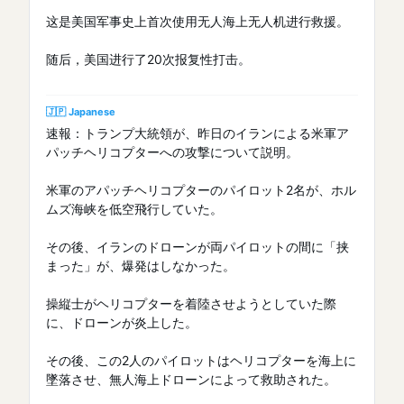
这是美国军事史上首次使用无人海上无人机进行救援。
随后，美国进行了20次报复性打击。
🇯🇵 Japanese
速報：トランプ大統領が、昨日のイランによる米軍ア
パッチヘリコプターへの攻撃について説明。
米軍のアパッチヘリコプターのパイロット2名が、ホル
ムズ海峡を低空飛行していた。
その後、イランのドローンが両パイロットの間に「挟
まった」が、爆発はしなかった。
操縦士がヘリコプターを着陸させようとしていた際
に、ドローンが炎上した。
その後、この2人のパイロットはヘリコプターを海上に
墜落させ、無人海上ドローンによって救助された。