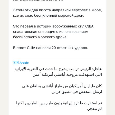
Затем эти два пилота направили вертолет в море,
где их спас беспилотный морской дрон.
Это первая в истории вооруженных сил США
спасательная операция с использованием
беспилотного морского дрона.
В ответ США нанесли 20 ответных ударов.
🇸🇦 Arabic
عاجل: الرئيس ترامب يشرح ما حدث في الضربة الإيرانية
التي استهدفت مروحية أباتشي أمريكية أمس:
كان طياران أمريكيان من طراز أباتشي يحلقان على
ارتفاع منخفض في مضيق هرمز.
ثم استقرت طائرة إيرانية بدون طيار بين الطيارين لكنها
لم تنفجر.