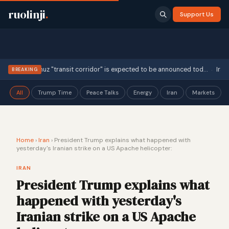
ruolinji
.
Support Us
·
t of Hormuz "transit corridor" is expected to be announced tod…
Iran's Fo
BREAKING
All
Trump Time
Peace Talks
Energy
Iran
Markets
Home
›
Iran
›
President Trump explains what happened with
yesterday's Iranian strike on a US Apache helicopter:
IRAN
President Trump explains what
happened with yesterday's
Iranian strike on a US Apache