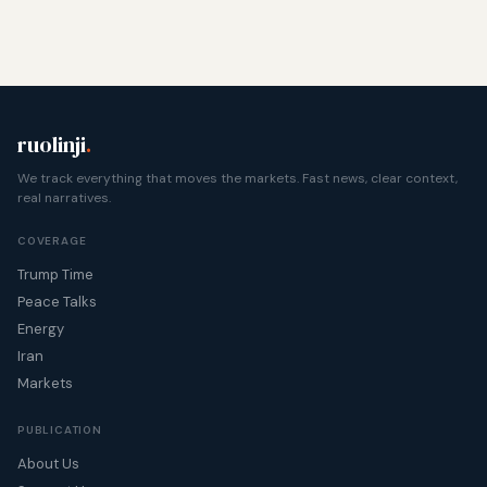
ruolinji
.
We track everything that moves the markets. Fast news, clear context,
real narratives.
COVERAGE
Trump Time
Peace Talks
Energy
Iran
Markets
PUBLICATION
About Us