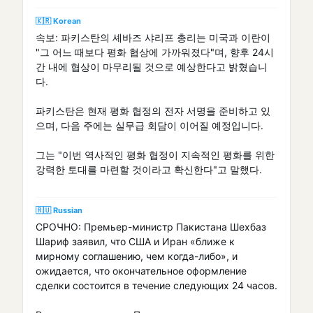
🇰🇷 Korean
속보: 파키스탄의 셰바즈 샤리프 총리는 미국과 이란이
"그 어느 때보다 평화 협상에 가까워졌다"며, 향후 24시
간 내에 협상이 마무리될 것으로 예상한다고 밝혔습니
다.
파키스탄은 현재 평화 협정의 전자 서명을 준비하고 있
으며, 다음 주에는 실무급 회담이 이어질 예정입니다.
그는 "이번 역사적인 평화 협정이 지속적인 평화를 위한
강력한 토대를 마련할 것이라고 확신한다"고 말했다.
🇷🇺 Russian
СРОЧНО: Премьер-министр Пакистана Шехбаз
Шариф заявил, что США и Иран «ближе к
мирному соглашению, чем когда-либо», и
ожидается, что окончательное оформление
сделки состоится в течение следующих 24 часов.