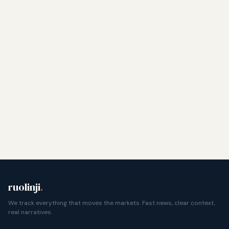
ruolinji
.
We track everything that moves the markets. Fast news, clear context,
real narratives.