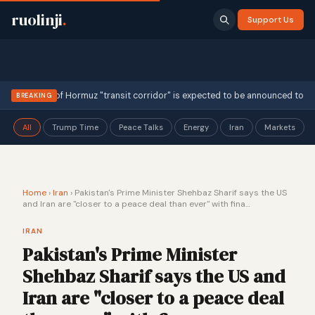
ruolinji
.
Support Us
·
he Strait of Hormuz "transit corridor" is expected to be announced tod…
BREAKING
All
Trump Time
Peace Talks
Energy
Iran
Markets
Home
›
Iran
›
Pakistan's Prime Minister Shehbaz Sharif says the US
and Iran are "closer to a peace deal than ever" with fina…
IRAN
Pakistan's Prime Minister
Shehbaz Sharif says the US and
Iran are "closer to a peace deal