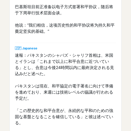
巴基斯坦目前正准备以电子方式签署和平协议，随后将
于下周举行技术层面会谈。
他说：“我们相信，这项历史性的和平协议将为持久和平
奠定坚实的基础。”
🇯🇵 Japanese
速報：パキスタンのシャバズ・シャリフ首相は、米国
とイランは「これまで以上に和平合意に近づいてい
る」とし、合意は今後24時間以内に最終決定される見
込みだと述べた。
パキスタンは現在、和平協定の電子署名に向けて準備
を進めており、来週には技術レベルの協議が行われる
予定だ。
「この歴史的な和平合意が、永続的な平和のための強
固な基盤となることを確信している」と彼は述べてい
る。