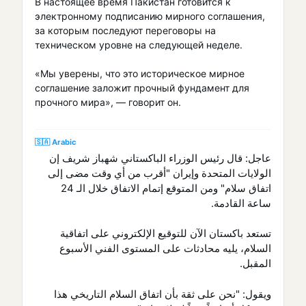
В настоящее время Пакистан готовится к
электронному подписанию мирного соглашения,
за которым последуют переговоры на
техническом уровне на следующей неделе.
«Мы уверены, что это историческое мирное
соглашение заложит прочный фундамент для
прочного мира», — говорит он.
🇸🇦 Arabic
عاجل: قال رئيس الوزراء الباكستاني شهباز شريف إن
الولايات المتحدة وإيران "أقرب من أي وقت مضى إلى
اتفاق سلام" ومن المتوقع إتمام الاتفاق خلال الـ 24
ساعة القادمة.
تستعد باكستان الآن للتوقيع الإلكتروني على اتفاقية
السلام، يليه محادثات على المستوى الفني الأسبوع
المقبل.
ويقول: "نحن على ثقة بأن اتفاق السلام التاريخي هذا