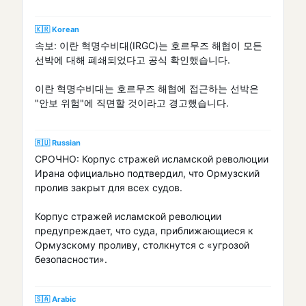
🇰🇷 Korean
속보: 이란 혁명수비대(IRGC)는 호르무즈 해협이 모든
선박에 대해 폐쇄되었다고 공식 확인했습니다.
이란 혁명수비대는 호르무즈 해협에 접근하는 선박은
"안보 위험"에 직면할 것이라고 경고했습니다.
🇷🇺 Russian
СРОЧНО: Корпус стражей исламской революции
Ирана официально подтвердил, что Ормузский
пролив закрыт для всех судов.
Корпус стражей исламской революции
предупреждает, что суда, приближающиеся к
Ормузскому проливу, столкнутся с «угрозой
безопасности».
🇸🇦 Arabic