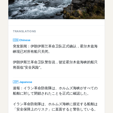
TRANSLATIONS
🇨🇳 Chinese
突发新闻：伊朗伊斯兰革命卫队正式确认，霍尔木兹海
峡现已对所有船只关闭。
伊朗伊斯兰革命卫队警告说，驶近霍尔木兹海峡的船只
将面临“安全风险”。
🇯🇵 Japanese
速報：イラン革命防衛隊は、ホルムズ海峡がすべての
船舶に対して閉鎖されたことを正式に確認した。
イラン革命防衛隊は、ホルムズ海峡に接近する船舶は
「安全保障上のリスク」に直面すると警告している。