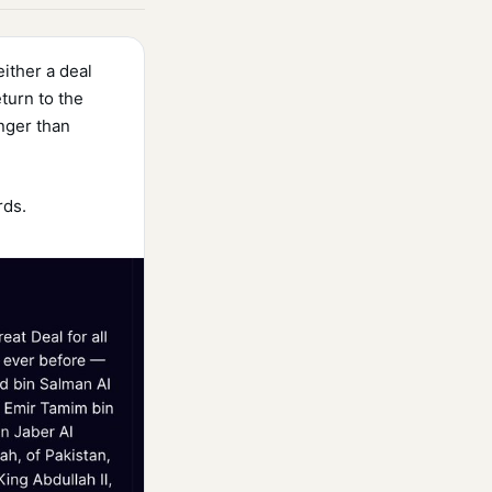
either a deal
turn to the
onger than
rds.