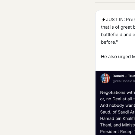
JUST IN: Pres
that is of great
battlefield and 
before."
He also urged M