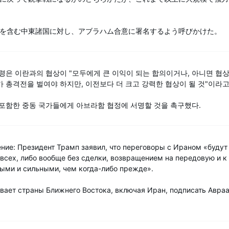
を含む中東諸国に対し、アブラハム合意に署名するよう呼びかけた。
령은 이란과의 협상이 "모두에게 큰 이익이 되는 합의이거나, 아니면 협상
 총격전을 벌여야 하지만, 이전보다 더 크고 강력한 협상이 될 것"이라
 포함한 중동 국가들에게 아브라함 협정에 서명할 것을 촉구했다.
ние: Президент Трамп заявил, что переговоры с Ираном «будут
всех, либо вообще без сделки, возвращением на передовую и к 
ыми и сильными, чем когда-либо прежде».
вает страны Ближнего Востока, включая Иран, подписать Авра