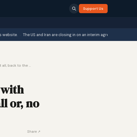
Support Us
·
e.
The US and Iran are closing in on an interim agreement brokered by Oman
 all, back to the …
 with
ll or, no
Share ↗