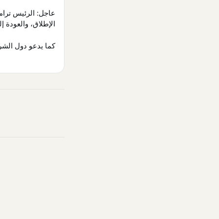
عاجل: الرئيس ترام
الإطلاق، والعود".
كما يدعو دول الشر.