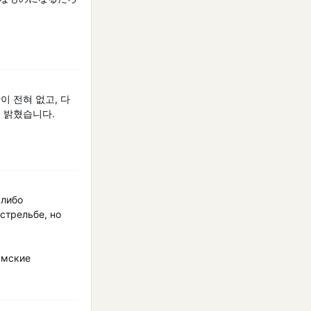
이 전혀 없고, 다
고 밝혔습니다.
 либо
стрельбе, но
амские