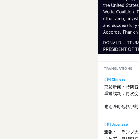
TRANSLATIONS
🇨🇳 Chinese
突发新闻：特朗普
重返战场，再次交
他还呼吁包括伊朗
🇯🇵 Japanese
速報：トランプ大
至らず、再び戦線