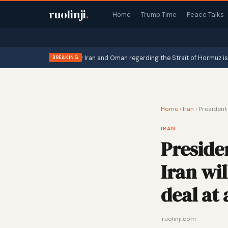
ruolinji
.
Home
Trump Time
Peace Talks
nt announcement" by Iran and Oman regarding the Strait of Hormuz is in its …
BREAKING
Home
›
Iran
›
President 
IRAN
Preside
Iran wil
deal at 
·
ruolinji.com