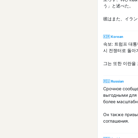
う」と述べた。
彼はまた、イラン
🇰🇷 Korean
속보: 트럼프 대통
시 전쟁터로 돌아가
그는 또한 이란을
🇷🇺 Russian
Срочное сообще
выгодными для 
более масштабн
Он также призы
соглашения.