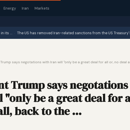
Energy
Iran
Markets
·
The US has removed Iran-related sanctions from the US Treasury's websit
Trump says negotations with Iran will "only be a great deal for all or, no deal at
nt Trump says negotations
l "only be a great deal for a
all, back to the …