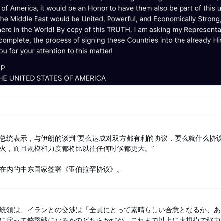
总统表示，与伊朗的谈判“要么达成对双方都有利的协议，要么就什么协
火，而且规模和力度都将比以往任何时候都更大。”
在内的中东国家签署《亚伯拉罕协议》。
統領は、イランとの交渉は「全員にとって素晴らしい合意となるか、あ
に戻って銃撃戦になるかのどちらかだが、これまで以上に大規模で強力