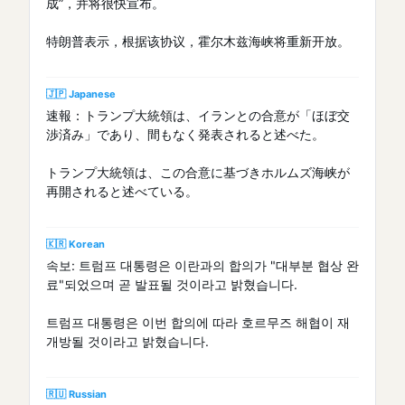
成”，并将很快宣布。
特朗普表示，根据该协议，霍尔木兹海峡将重新开放。
🇯🇵 Japanese
速報：トランプ大統領は、イランとの合意が「ほぼ交
渉済み」であり、間もなく発表されると述べた。
トランプ大統領は、この合意に基づきホルムズ海峡が
再開されると述べている。
🇰🇷 Korean
속보: 트럼프 대통령은 이란과의 합의가 "대부분 협상 완
료"되었으며 곧 발표될 것이라고 밝혔습니다.
트럼프 대통령은 이번 합의에 따라 호르무즈 해협이 재
개방될 것이라고 밝혔습니다.
🇷🇺 Russian