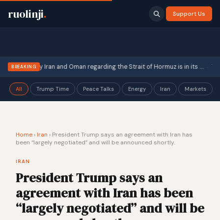
ruolinji
.
Support Us
·
uncement" by Iran and Oman regarding the Strait of Hormuz is in its …
The U
BREAKING
All
Trump Time
Peace Talks
Energy
Iran
Markets
Home
›
Iran
›
President Trump says an agreement with Iran has
been “largely negotiated” and will be announced shortly.
IRAN
President Trump says an
agreement with Iran has been
“largely negotiated” and will be