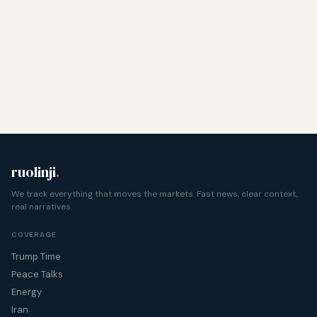
ruolinji
.
We track everything that moves the markets. Fast news, clear context,
real narratives.
COVERAGE
Trump Time
Peace Talks
Energy
Iran