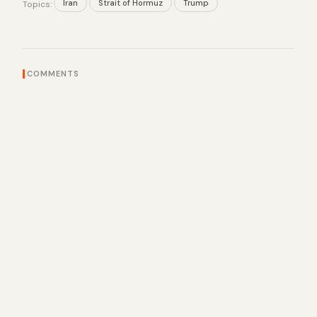
Iran
Strait of Hormuz
Trump
Topics:
COMMENTS