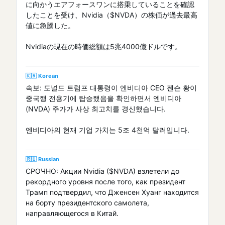
に向かうエアフォースワンに搭乗していることを確認
したことを受け、Nvidia（$NVDA）の株価が過去最高
値に急騰した。
Nvidiaの現在の時価総額は5兆4000億ドルです。
🇰🇷 Korean
속보: 도널드 트럼프 대통령이 엔비디아 CEO 젠슨 황이
중국행 전용기에 탑승했음을 확인하면서 엔비디아
(NVDA) 주가가 사상 최고치를 경신했습니다.
엔비디아의 현재 기업 가치는 5조 4천억 달러입니다.
🇷🇺 Russian
СРОЧНО: Акции Nvidia ($NVDA) взлетели до
рекордного уровня после того, как президент
Трамп подтвердил, что Дженсен Хуанг находится
на борту президентского самолета,
направляющегося в Китай.