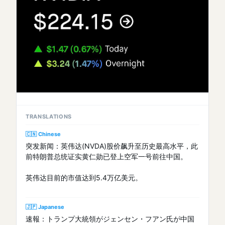
TRANSLATIONS
🇨🇳 Chinese
突发新闻：英伟达(NVDA)股价飙升至历史最高水平，此
前特朗普总统证实黄仁勋已登上空军一号前往中国。
英伟达目前的市值达到5.4万亿美元。
🇯🇵 Japanese
速報：トランプ大統領がジェンセン・フアン氏が中国