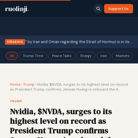
ruolinji
.
Support Us
·
nnouncement" by Iran and Oman regarding the Strait of Hormuz is in its …
Th
BREAKING
All
Trump Time
Peace Talks
Energy
Iran
Markets
Home
›
Trump
›
Nvidia, $NVDA, surges to its highest level on record
as President Trump confirms Jensen Huang is onboard the A…
TRUMP
Nvidia, $NVDA, surges to its
highest level on record as
President Trump confirms