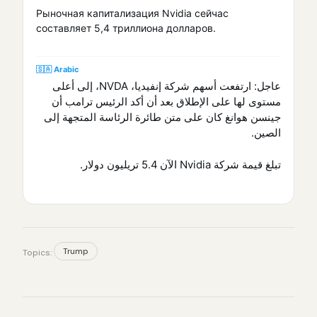
Рыночная капитализация Nvidia сейчас
составляет 5,4 триллиона долларов.
🇸🇦 Arabic
عاجل: ارتفعت أسهم شركة إنفيديا، NVDA، إلى أعلى
مستوى لها على الإطلاق بعد أن أكد الرئيس ترامب أن
جينسن هوانغ كان على متن طائرة الرئاسة المتجهة إلى
الصين.
تبلغ قيمة شركة Nvidia الآن 5.4 تريليون دولار.
Trump
Topics: