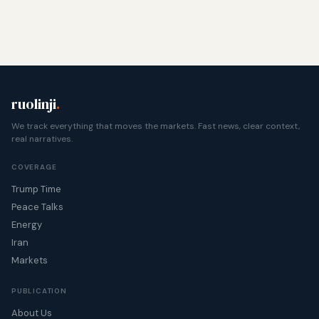
ruolinji
.
We track everything that moves the markets. Fast news, clear context,
real narratives.
COVERAGE
Trump Time
Peace Talks
Energy
Iran
Markets
PUBLICATION
About Us