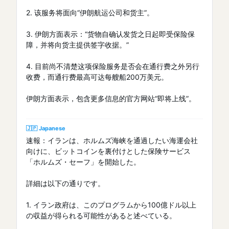
2. 该服务将面向“伊朗航运公司和货主”。
3. 伊朗方面表示：“货物自确认发货之日起即受保险保
障，并将向货主提供签字收据。”
4. 目前尚不清楚这项保险服务是否会在通行费之外另行
收费，而通行费最高可达每艘船200万美元。
伊朗方面表示，包含更多信息的官方网站“即将上线”。
🇯🇵 Japanese
速報：イランは、ホルムズ海峡を通過したい海運会社
向けに、ビットコインを裏付けとした保険サービス
「ホルムズ・セーフ」を開始した。
詳細は以下の通りです。
1. イラン政府は、このプログラムから100億ドル以上
の収益が得られる可能性があると述べている。