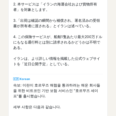
2. 本サービスは「イランの海運会社および貨物所有
者」を対象とします。
3.「出荷は確認の瞬間から補償され、署名済みの受領
書が所有者に渡される」とイランは述べている。
4. この保険サービスが、船舶1隻あたり最大200万ドル
にもなる通行料とは別に請求されるかどうかは不明で
ある。
イランは、より詳しい情報を掲載した公式ウェブサイ
トを「近日公開予定」としている。
🇰🇷 Korean
속보: 이란이 호르무즈 해협을 통과하려는 해운 회사들
을 위한 비트코인 기반 보험 서비스인 "호르무즈 세이
프"를 출시했습니다.
세부 사항은 다음과 같습니다.