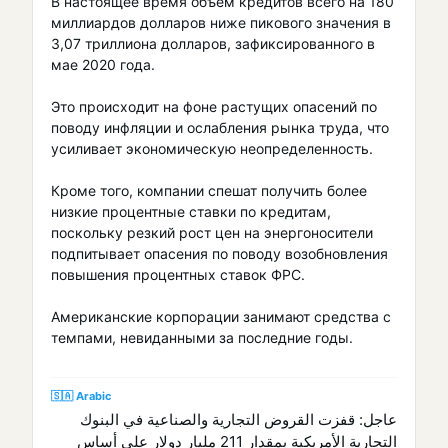
В настоящее время объем кредитов всего на 180
миллиардов долларов ниже пикового значения в
3,07 триллиона долларов, зафиксированного в
мае 2020 года.
Это происходит на фоне растущих опасений по
поводу инфляции и ослабления рынка труда, что
усиливает экономическую неопределенность.
Кроме того, компании спешат получить более
низкие процентные ставки по кредитам,
поскольку резкий рост цен на энергоносители
подпитывает опасения по поводу возобновления
повышения процентных ставок ФРС.
Американские корпорации занимают средства с
темпами, невиданными за последние годы.
🇸🇦 Arabic
عاجل: قفزت القروض التجارية والصناعية في البنوك
التجارية الأمريكية بمقدار 211 مليار دولار على أساس