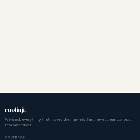
ruolinji
.
We track everything that moves the markets. Fast news, clear context,
real narratives.
COVERAGE