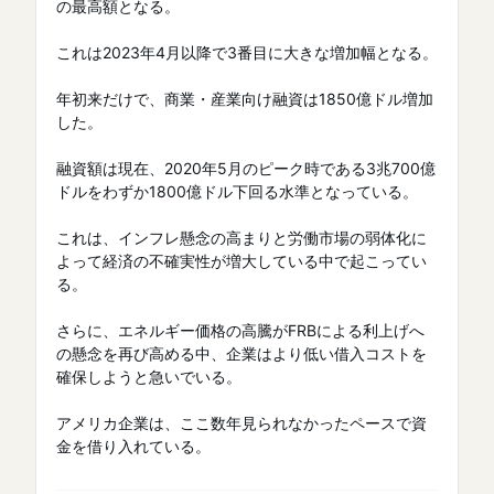
の最高額となる。
これは2023年4月以降で3番目に大きな増加幅となる。
年初来だけで、商業・産業向け融資は1850億ドル増加
した。
融資額は現在、2020年5月のピーク時である3兆700億
ドルをわずか1800億ドル下回る水準となっている。
これは、インフレ懸念の高まりと労働市場の弱体化に
よって経済の不確実性が増大している中で起こってい
る。
さらに、エネルギー価格の高騰がFRBによる利上げへ
の懸念を再び高める中、企業はより低い借入コストを
確保しようと急いでいる。
アメリカ企業は、ここ数年見られなかったペースで資
金を借り入れている。