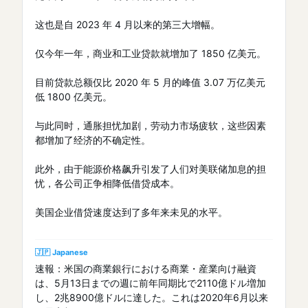
这也是自 2023 年 4 月以来的第三大增幅。
仅今年一年，商业和工业贷款就增加了 1850 亿美元。
目前贷款总额仅比 2020 年 5 月的峰值 3.07 万亿美元
低 1800 亿美元。
与此同时，通胀担忧加剧，劳动力市场疲软，这些因素
都增加了经济的不确定性。
此外，由于能源价格飙升引发了人们对美联储加息的担
忧，各公司正争相降低借贷成本。
美国企业借贷速度达到了多年来未见的水平。
🇯🇵 Japanese
速報：米国の商業銀行における商業・産業向け融資
は、5月13日までの週に前年同期比で2110億ドル増加
し、2兆8900億ドルに達した。これは2020年6月以来