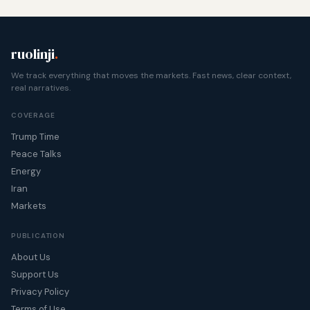
ruolinji
.
We track everything that moves the markets. Fast news, clear context,
real narratives.
COVERAGE
Trump Time
Peace Talks
Energy
Iran
Markets
PUBLICATION
About Us
Support Us
Privacy Policy
Terms of Use