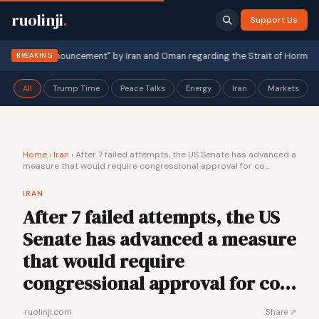
ruolinji
.
Support Us
 a "joint announcement" by Iran and Oman regarding the Strait of Hormuz is in
BREAKING
All
Trump Time
Peace Talks
Energy
Iran
Markets
Home
›
Iran
›
After 7 failed attempts, the US Senate has advanced a
measure that would require congressional approval for co…
IRAN
After 7 failed attempts, the US
Senate has advanced a measure
that would require
congressional approval for co…
·
ruolinji.com
Share ↗