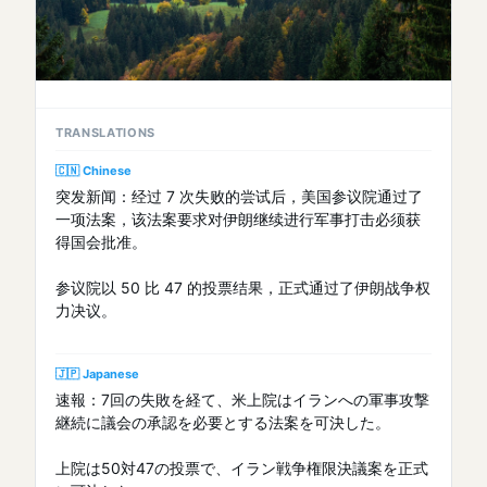
TRANSLATIONS
🇨🇳 Chinese
突发新闻：经过 7 次失败的尝试后，美国参议院通过了
一项法案，该法案要求对伊朗继续进行军事打击必须获
得国会批准。
参议院以 50 比 47 的投票结果，正式通过了伊朗战争权
力决议。
🇯🇵 Japanese
速報：7回の失敗を経て、米上院はイランへの軍事攻撃
継続に議会の承認を必要とする法案を可決した。
上院は50対47の投票で、イラン戦争権限決議案を正式