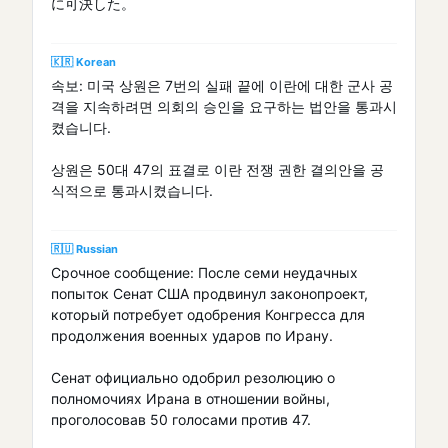
に可決した。
🇰🇷 Korean
속보: 미국 상원은 7번의 실패 끝에 이란에 대한 군사 공
격을 지속하려면 의회의 승인을 요구하는 법안을 통과시
켰습니다.
상원은 50대 47의 표결로 이란 전쟁 권한 결의안을 공
식적으로 통과시켰습니다.
🇷🇺 Russian
Срочное сообщение: После семи неудачных
попыток Сенат США продвинул законопроект,
который потребует одобрения Конгресса для
продолжения военных ударов по Ирану.
Сенат официально одобрил резолюцию о
полномочиях Ирана в отношении войны,
проголосовав 50 голосами против 47.