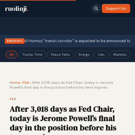
ruolinji
.
Support Us
·
 the Strait of Hormuz "transit corridor" is expected to be announced tod…
BREAKING
All
Trump Time
Peace Talks
Energy
Iran
Markets
Home
›
Fed
›
After 3,018 days as Fed Chair, today is Jerome
Powell’s final day in the position before his term expires.
FED
After 3,018 days as Fed Chair,
today is Jerome Powell’s final
day in the position before his