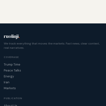
ruolinji
.
We track everything that moves the markets. Fast news, clear context,
real narratives.
COVERAGE
Trump Time
Peace Talks
Energy
Iran
Markets
PUBLICATION
About Us