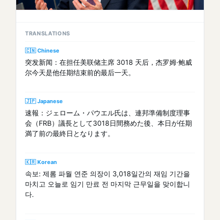
TRANSLATIONS
🇨🇳 Chinese
突发新闻：在担任美联储主席 3018 天后，杰罗姆·鲍威
尔今天是他任期结束前的最后一天。
🇯🇵 Japanese
速報：ジェローム・パウエル氏は、連邦準備制度理事
会（FRB）議長として3018日間務めた後、本日が任期
満了前の最終日となります。
🇰🇷 Korean
속보: 제롬 파월 연준 의장이 3,018일간의 재임 기간을
마치고 오늘로 임기 만료 전 마지막 근무일을 맞이합니
다.